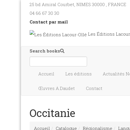
25 bd Amiral Courbet
, NIMES
30000
,
FRANCE
04 66 67 30 30
Contact par mail
Les Éditions Lacour
Search books
Accueil
Les éditions
Actualités
N
Œuvres A.Daudet
Contact
Occitanie
Accueil
Catalogue
Régionalisme
Langu