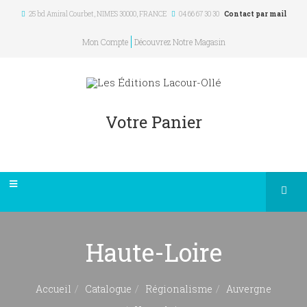
25 bd Amiral Courbet
, NIMES
30000
,
FRANCE
04 66 67 30 30
Contact par mail
Mon Compte
Découvrez Notre Magasin
Votre Panier
Haute-Loire
Accueil
Catalogue
Régionalisme
Auvergne