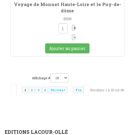
Voyage de Monnet Haute-Loire et le Puy-de-
dôme
8698
+
–
Ajouter au panier
Affichage #
1
2
3
4
Suivant
Fin
Résultats 1 à 18 sur 69
EDITIONS LACOUR-OLLÉ