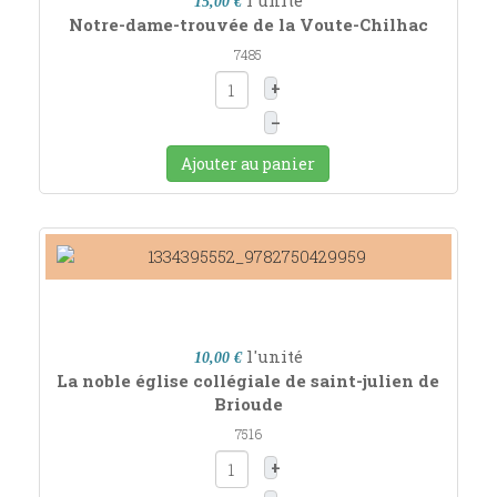
l'unité
15,00 €
Notre-dame-trouvée de la Voute-Chilhac
7485
+
–
Ajouter au panier
l'unité
10,00 €
La noble église collégiale de saint-julien de
Brioude
7516
+