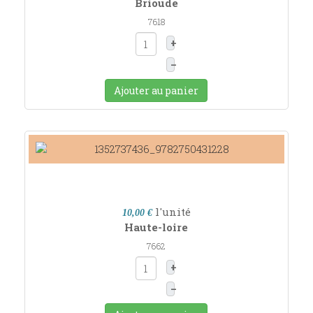
Brioude
7618
+
–
Ajouter au panier
l'unité
10,00 €
Haute-loire
7662
+
–