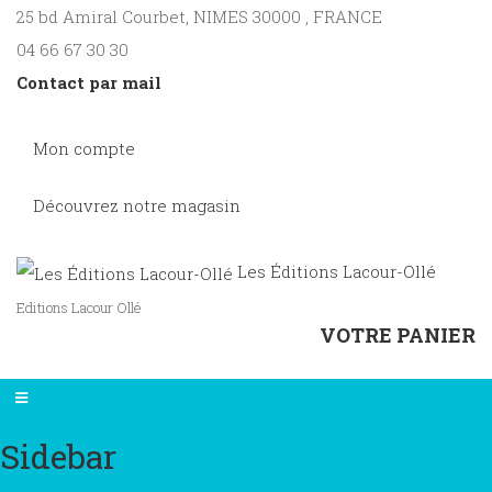
25 bd Amiral Courbet
, NIMES
30000
,
FRANCE
04 66 67 30 30
Contact par mail
Mon compte
Découvrez notre magasin
Les Éditions Lacour-Ollé
Editions Lacour Ollé
VOTRE PANIER
Sidebar