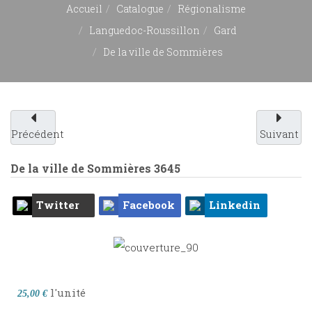
Accueil
Catalogue
Régionalisme
Languedoc-Roussillon
Gard
De la ville de Sommières
Précédent
Suivant
De la ville de Sommières
3645
Twitter
Facebook
Linkedin
l'unité
25,00 €