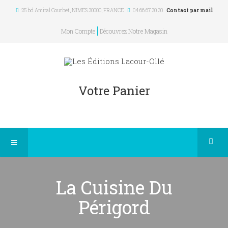
25 bd Amiral Courbet
, NIMES
30000
,
FRANCE
04 66 67 30 30
Contact par mail
Mon Compte
Découvrez Notre Magasin
Votre Panier
La Cuisine Du
Périgord