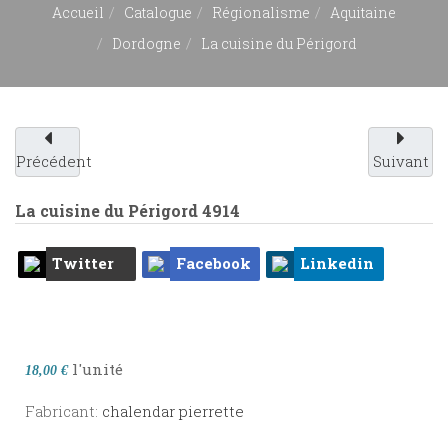
Accueil
Catalogue
Régionalisme
Aquitaine
Dordogne
La cuisine du Périgord
Précédent
Suivant
La cuisine du Périgord
4914
Twitter
Facebook
Linkedin
l'unité
18,00 €
Fabricant:
chalendar pierrette