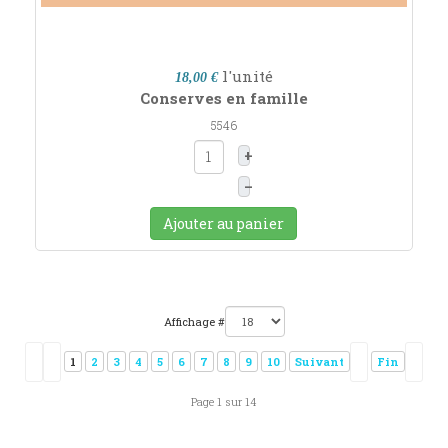
l'unité
18,00 €
Conserves en famille
5546
+
–
Ajouter au panier
Affichage #
1
2
3
4
5
6
7
8
9
10
Suivant
Fin
Page 1 sur 14