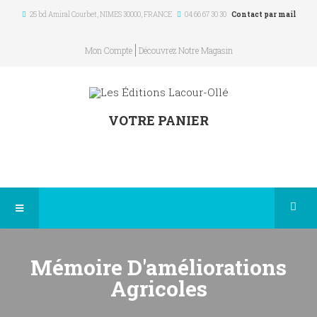
25 bd Amiral Courbet
, NIMES
30000
,
FRANCE
04 66 67 30 30
Contact par mail
Mon Compte
Découvrez Notre Magasin
VOTRE PANIER
Mémoire D'améliorations
Agricoles