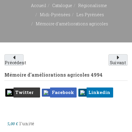
Accueil
Catalogue
Régionalisme
Midi-Pyrénées
Les Pyrénées
Mémoire d'améliorations agricoles
Précédent
Suivant
Mémoire d'améliorations agricoles
4994
Twitter
Facebook
Linkedin
l'unité
5,00 €