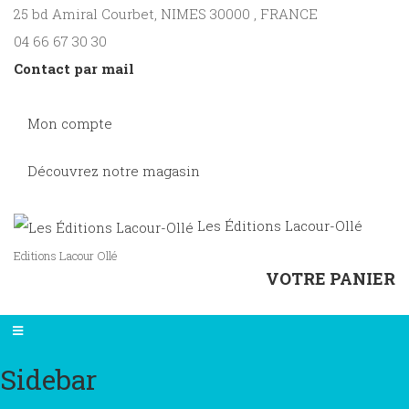
25 bd Amiral Courbet
, NIMES
30000
,
FRANCE
04 66 67 30 30
Contact par mail
Mon compte
Découvrez notre magasin
Les Éditions Lacour-Ollé
Editions Lacour Ollé
VOTRE PANIER
Sidebar