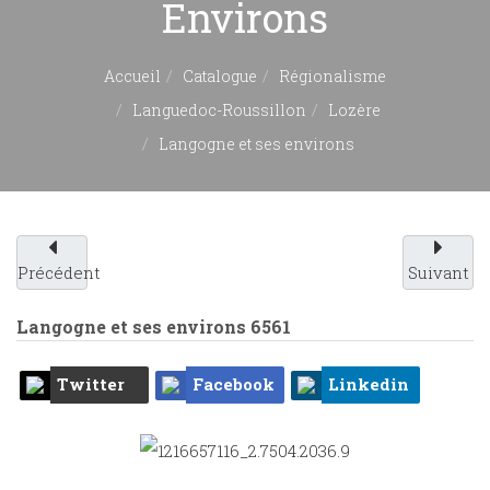
Environs
Accueil
Catalogue
Régionalisme
Languedoc-Roussillon
Lozère
Langogne et ses environs
Précédent
Suivant
Langogne et ses environs
6561
Twitter
Facebook
Linkedin