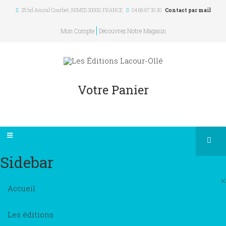
25 bd Amiral Courbet
, NIMES
30000
,
FRANCE
04 66 67 30 30
Contact par mail
Mon Compte
Découvrez Notre Magasin
Votre Panier
Sidebar
×
Accueil
Les éditions