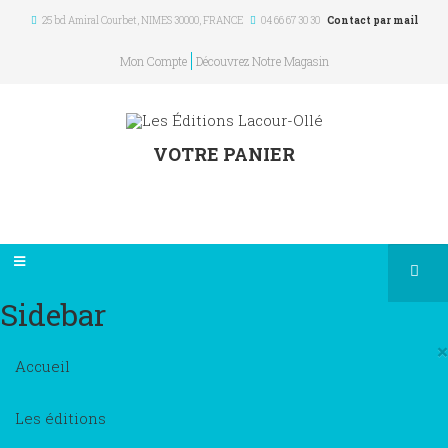
25 bd Amiral Courbet
, NIMES
30000
,
FRANCE
04 66 67 30 30
Contact par mail
Mon Compte
Découvrez Notre Magasin
VOTRE PANIER
Sidebar
×
Accueil
Les éditions