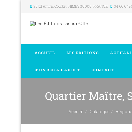
25 bd Amiral Courbet
, NIMES
30000
,
FRANCE
04 66 67 3
ACCUEIL
LES ÉDITIONS
ACTUALI
ŒUVRES A.DAUDET
CONTACT
Quartier Maître, S
Accueil
Catalogue
Région