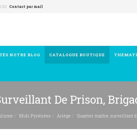
0 30
Contact par mail
TÉS
NOTRE BLOG
CATALOGUE
BOUTIQUE
THÉMAT
urveillant De Prison, Brigad
alisme
Midi-Pyrénées
Ariège
Quartier maître, surveillant d