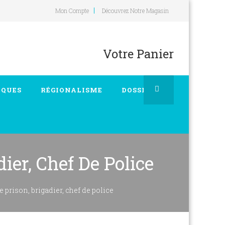
Mon Compte
Découvrez Notre Magasin
Votre Panier
IQUES
RÉGIONALISME
DOSSIERS
ier, Chef De Police
e prison, brigadier, chef de police