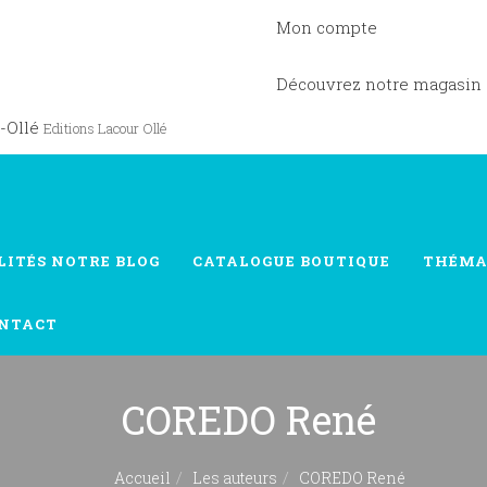
Mon compte
Découvrez notre magasin
-Ollé
Editions Lacour Ollé
LITÉS
NOTRE BLOG
CATALOGUE
BOUTIQUE
THÉMA
NTACT
COREDO René
Accueil
Les auteurs
COREDO René