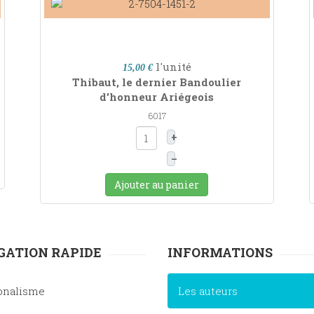
l'unité
15,00 €
Thibaut, le dernier Bandoulier
d'honneur Ariégeois
6017
+
–
Ajouter au panier
GATION RAPIDE
INFORMATIONS
onalisme
Les auteurs