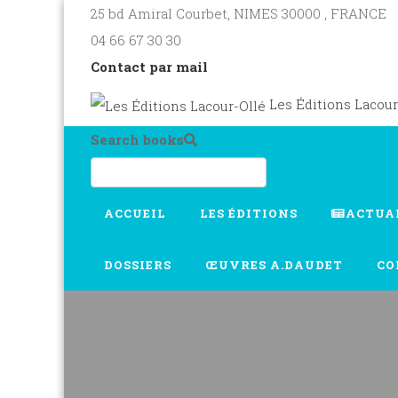
25 bd Amiral Courbet
, NIMES
30000
,
FRANCE
04 66 67 30 30
Contact par mail
Les Éditions Lacour
Search books
ACCUEIL
LES ÉDITIONS
ACTUA
DOSSIERS
ŒUVRES A.DAUDET
CO