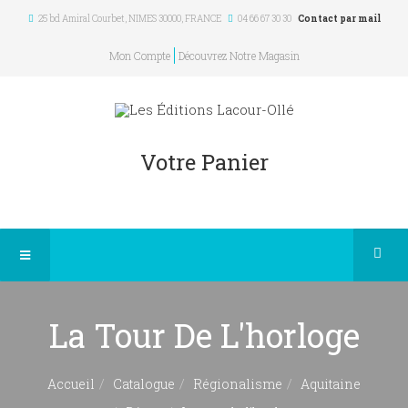
25 bd Amiral Courbet
, NIMES
30000
,
FRANCE
04 66 67 30 30
Contact par mail
Mon Compte
Découvrez Notre Magasin
Votre Panier
La Tour De L'horloge
Accueil
Catalogue
Régionalisme
Aquitaine