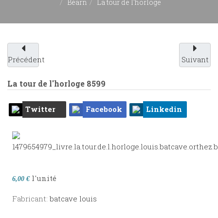
Béarn
La tour de l'horloge
Précédent
Suivant
La tour de l'horloge
8599
Twitter
Facebook
Linkedin
l'unité
6,00 €
Fabricant:
batcave louis