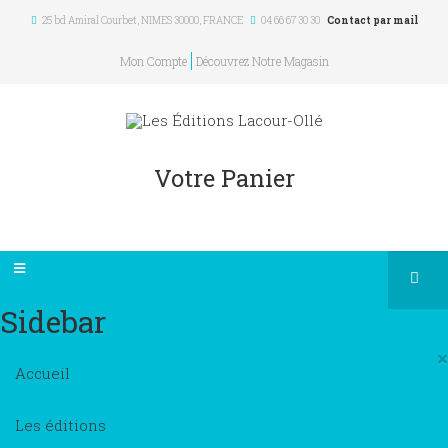
25 bd Amiral Courbet
, NIMES
30000
,
FRANCE
04 66 67 30 30
Contact par mail
Mon Compte
Découvrez Notre Magasin
Votre Panier
Sidebar
×
Accueil
Les éditions