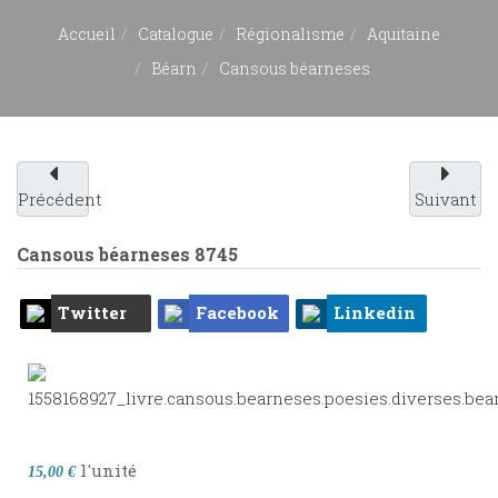
Accueil
Catalogue
Régionalisme
Aquitaine
Béarn
Cansous béarneses
Précédent
Suivant
Cansous béarneses
8745
Twitter
Facebook
Linkedin
l'unité
15,00 €