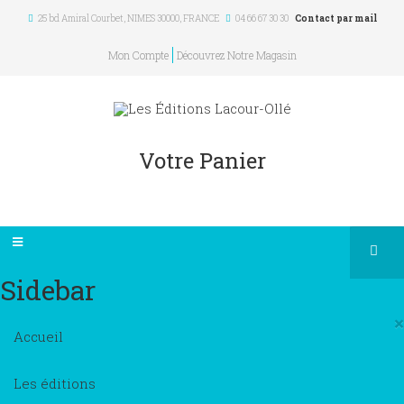
25 bd Amiral Courbet
, NIMES
30000
,
FRANCE
04 66 67 30 30
Contact par mail
Mon Compte
Découvrez Notre Magasin
Votre Panier
Sidebar
×
Accueil
Les éditions