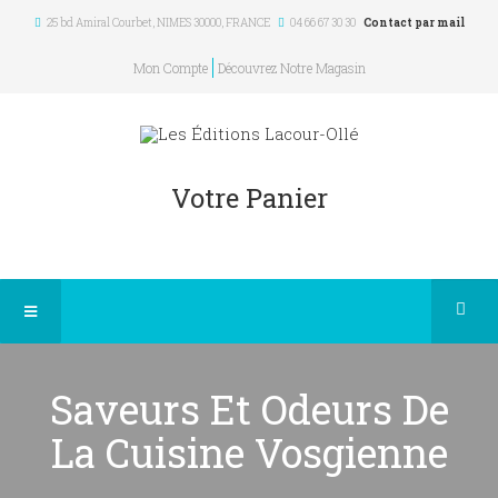
25 bd Amiral Courbet
, NIMES
30000
,
FRANCE
04 66 67 30 30
Contact par mail
Mon Compte
Découvrez Notre Magasin
Votre Panier
Saveurs Et Odeurs De
La Cuisine Vosgienne