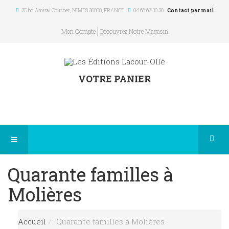
25 bd Amiral Courbet
, NIMES
30000
,
FRANCE
04 66 67 30 30
Contact par mail
Mon Compte
Découvrez Notre Magasin
VOTRE PANIER
Quarante familles à
Molières
Accueil
Quarante familles à Molières