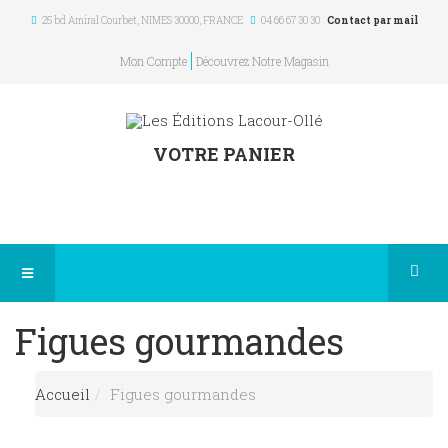
25 bd Amiral Courbet
, NIMES
30000
,
FRANCE
04 66 67 30 30
Contact par mail
Mon Compte
Découvrez Notre Magasin
VOTRE PANIER
Figues gourmandes
Accueil
Figues gourmandes