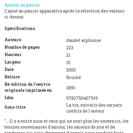
Ajouter au panier
L'ajout au panier apparaîtra après la sélection des valeurs
ci-dessus
Spécifications
Auteurs
daudet alphonse
Nombre de pages
223
Hauteur
21
Largeur
15
Date
2005
Reliure
Broché
Ré-édition de l'oeuvre
1890
originale imprimée en
Isbn
9782750407919
La vie, extraits des carnets
Sous-titre
inédits de l'auteur
"... Il y a entre nous et ceux qui ne sont plus les souvenirs, les
bonnes souvenances d'amour, les saisons de joie et de
tendresse qui nous abreuvent d'espoir, nous rendent forts