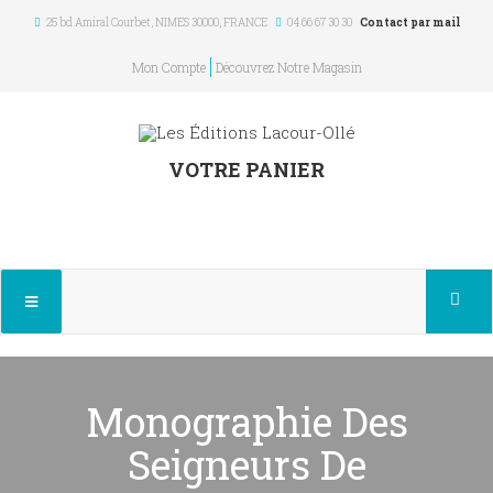
25 bd Amiral Courbet
, NIMES
30000
,
FRANCE
04 66 67 30 30
Contact par mail
Mon Compte
Découvrez Notre Magasin
VOTRE PANIER
Monographie Des
Seigneurs De