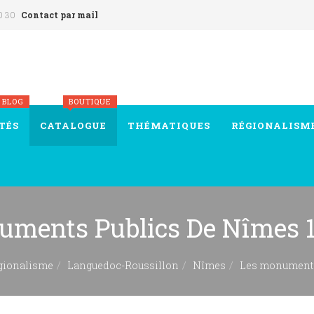
0 30
Contact par mail
 BLOG
BOUTIQUE
TÉS
CATALOGUE
THÉMATIQUES
RÉGIONALISM
uments Publics De Nîmes 
gionalisme
Languedoc-Roussillon
Nîmes
Les monuments 