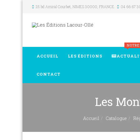
25 bd Amiral Courbet
, NIMES
30000
,
FRANCE
04 66 67 3
NOTRE
ACCUEIL
LES ÉDITIONS
ACTUALI
CONTACT
Les Mon
Accueil
Catalogue
Ré