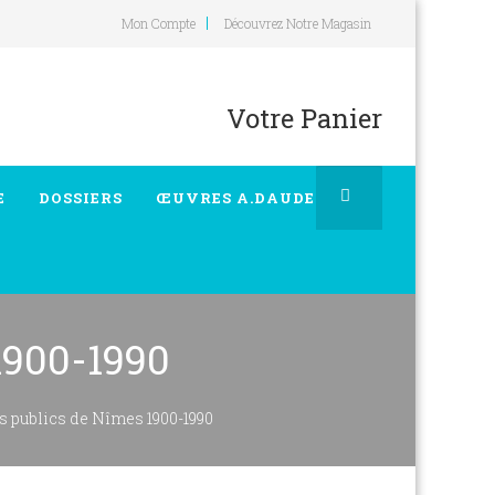
Mon Compte
Découvrez Notre Magasin
Votre Panier
E
DOSSIERS
ŒUVRES A.DAUDET
1900-1990
publics de Nîmes 1900-1990