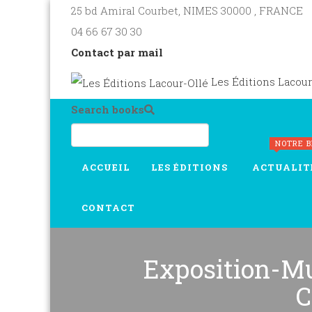
25 bd Amiral Courbet
, NIMES
30000
,
FRANCE
04 66 67 30 30
Contact par mail
Les Éditions Lacour
Search books
NOTRE 
ACCUEIL
LES ÉDITIONS
ACTUALIT
CONTACT
Exposition-Mu
C