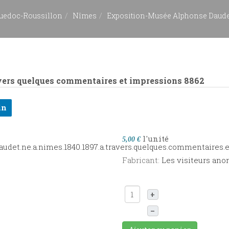
uedoc-Roussillon
Nîmes
Exposition-Musée Alphonse Daudet
vers quelques commentaires et impressions
8862
in
l'unité
5,00 €
Fabricant:
Les visiteurs an
+
–