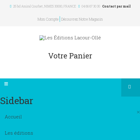
25 bd Amiral Courbet
, NIMES
30000
,
FRANCE
04 66 67 30 30
Contact par mail
Mon Compte
Découvrez Notre Magasin
Votre Panier
Sidebar
×
Accueil
Les éditions