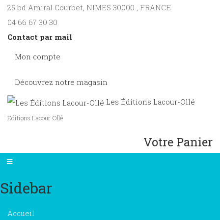
25 bd Amiral Courbet
, NIMES
30000
,
FRANCE
04 66 67 30 30
Contact par mail
Mon compte
Découvrez notre magasin
Les Éditions Lacour-Ollé
Editions Lacour Ollé
Votre Panier
Sidebar
×
Accueil