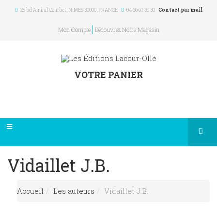
25 bd Amiral Courbet
, NIMES
30000
,
FRANCE
04 66 67 30 30
Contact par mail
Mon Compte
Découvrez Notre Magasin
VOTRE PANIER
Vidaillet J.B.
Accueil
Les auteurs
Vidaillet J.B.