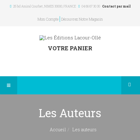
25 bd Amiral Courbet
, NIMES
30000
,
FRANCE
04 66 67 30 30
Contact par mail
Mon Compte
Découvrez Notre Magasin
VOTRE PANIER
Les Auteurs
Accueil
Les auteurs