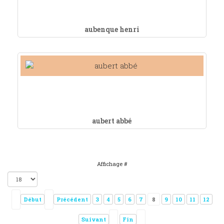
aubenque henri
aubert abbé
Affichage #
Début
Précédent
3
4
5
6
7
8
9
10
11
12
Suivant
Fin