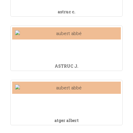
astruc c.
ASTRUC J.
atger albert