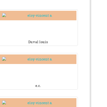
Duval louis
e.c.