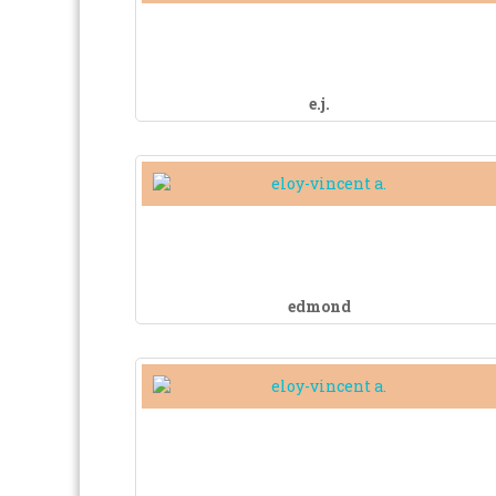
e.j.
edmond