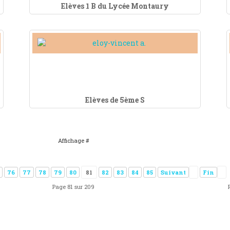
Elèves 1 B du Lycée Montaury
Elèves de 5ème S
Affichage #
76
77
78
79
80
81
82
83
84
85
Suivant
Fin
Page 81 sur 209