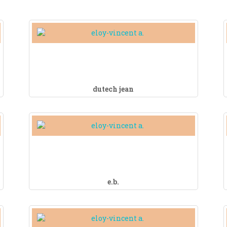
dutech jean
e.b.