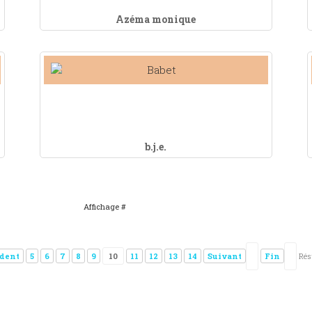
Azéma monique
b.j.e.
Affichage #
dent
5
6
7
8
9
10
11
12
13
14
Suivant
Fin
Rés