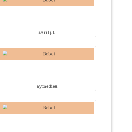
avril j.t.
aymedieu