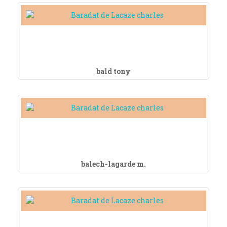
bald tony
balech-lagarde m.