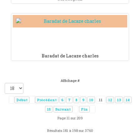
Baradat de Lacaze charles
Affichage #
Début
Précédent
6
7
8
9
10
11
12
13
14
15
Suivant
Fin
Page 11 sur 209
Résultats 181 à 198 sur 3760