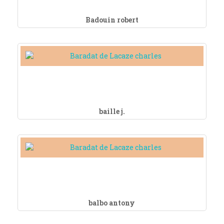
Badouin robert
baille j.
balbo antony