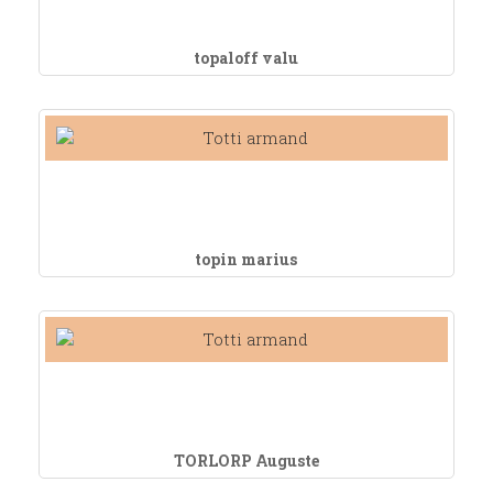
topaloff valu
topin marius
TORLORP Auguste