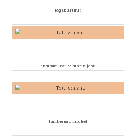
togab arthur
tomassi-roure marie-josé
tombereau michel