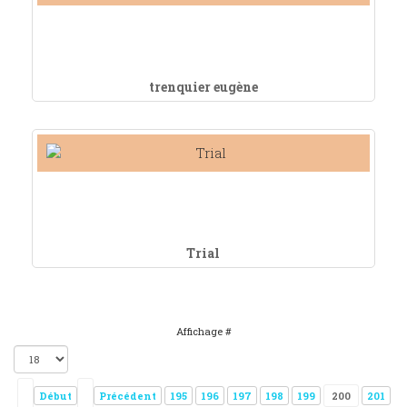
trenquier eugène
Trial
Affichage #
Début
Précédent
195
196
197
198
199
200
201