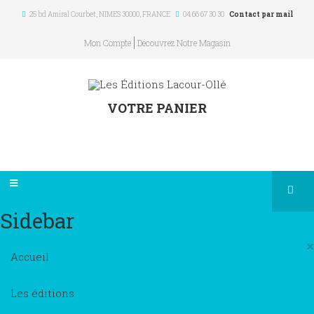
25 bd Amiral Courbet
, NIMES
30000
,
FRANCE
04 66 67 30 30
Contact par mail
Mon Compte
Découvrez Notre Magasin
VOTRE PANIER
Sidebar
×
Accueil
Les éditions