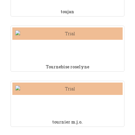
toujan
Tournebise roselyne
tournier m.j.o.