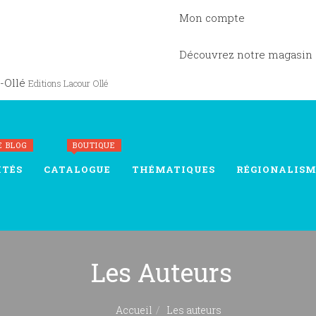
Mon compte
Découvrez notre magasin
-Ollé
Editions Lacour Ollé
E BLOG
BOUTIQUE
ITÉS
CATALOGUE
THÉMATIQUES
RÉGIONALISM
Les Auteurs
Accueil
Les auteurs