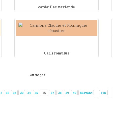
cardaillac xavier de
Carli romulus
Affichage #
t
31
32
33
34
35
36
37
38
39
40
Suivant
Fin