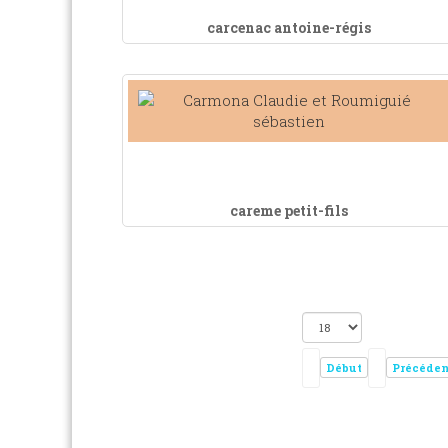
carcenac antoine-régis
careme petit-fils
Début
Précéden