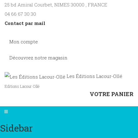
25 bd Amiral Courbet
, NIMES
30000
,
FRANCE
04 66 67 30 30
Contact par mail
Mon compte
Découvrez notre magasin
Les Éditions Lacour-Ollé
Editions Lacour Ollé
VOTRE PANIER
Sidebar