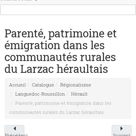
Parenté, patrimoine et
émigration dans les
communautés rurales
du Larzac héraultais
Accueil
Catalogue
Régionalisme
Languedoc-Roussillon
Hérault
Parenté, patrimoine et émigration dans les
communautés rurales du Larzac héraultais
Précédent
Suivant