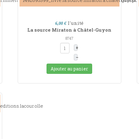
l'unité
6,00 €
La source Miraton à Châtel-Guyon
8747
+
–
Ajouter au panier