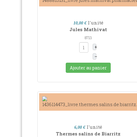
l'unité
10,00 €
Jules Mathivat
8713
+
–
Ajouter au panier
l'unité
6,00 €
Thermes salins de Biarritz