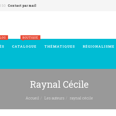
0 30
Contact par mail
BLOG
BOUTIQUE
ÉS
CATALOGUE
THÉMATIQUES
RÉGIONALISME
Raynal Cécile
Accueil
Les auteurs
raynal cécile