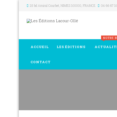
25 bd Amiral Courbet
, NIMES
30000
,
FRANCE
04 66 67 3
NOTRE 
ACCUEIL
LES ÉDITIONS
ACTUALIT
CONTACT