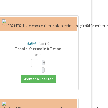
l'unité
6,00 €
Escale thermale à Evian
8364
+
–
Ajouter au panier