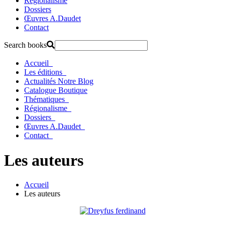
Régionalisme
Dossiers
Œuvres A.Daudet
Contact
Search books
Accueil
Les éditions
Actualités
Notre Blog
Catalogue
Boutique
Thématiques
Régionalisme
Dossiers
Œuvres A.Daudet
Contact
Les auteurs
Accueil
Les auteurs