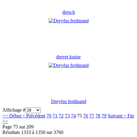
dresch
drevet louise
Dreyfus ferdinand
Affichage #
<<
Début
<
Précédent
70
71
72
73
74
75
76
77
78
79
Suivant
>
Fin
>>
Page 75 sur 209
Résultats 1333 à 1350 sur 3760