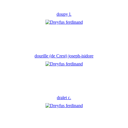
doupy l.
dourille (de Crest) joseph-isidore
dralet c.