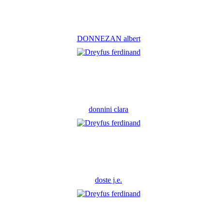
DONNEZAN albert
donnini clara
doste j.e.