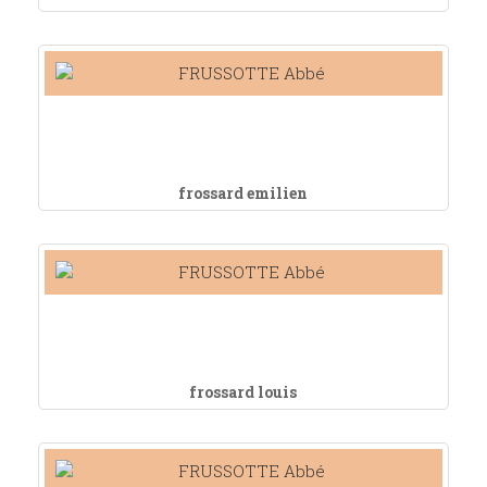
frossard emilien
frossard louis