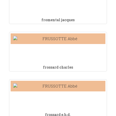
fromental jacques
frossard charles
frossard e.b.d.