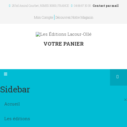
25 bd Amiral Courbet
, NIMES
30000
,
FRANCE
04 66 67 30 30
Contact par mail
Mon Compte
Découvrez Notre Magasin
VOTRE PANIER
Sidebar
×
Accueil
Les éditions