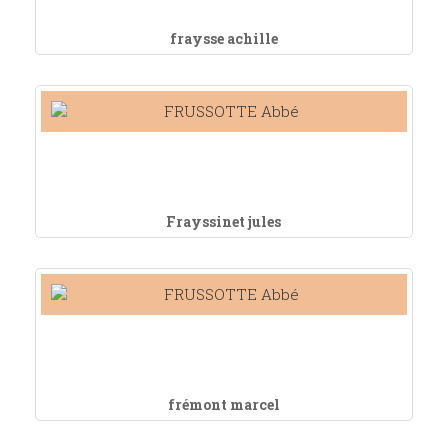
fraysse achille
Frayssinet jules
frémont marcel