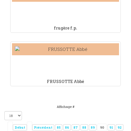
frugère f.p.
FRUSSOTTE Abbé
Affichage #
Début
Précédent
85
86
87
88
89
90
91
92