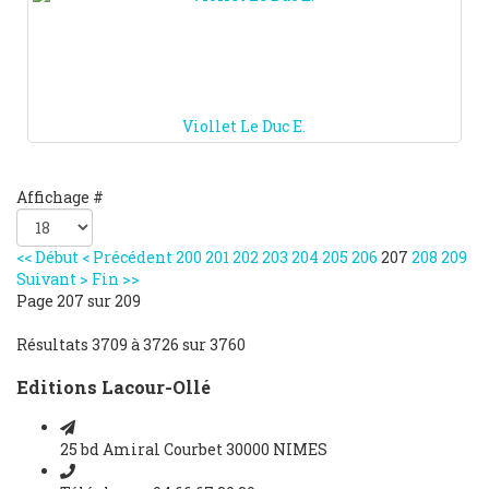
Viollet Le Duc E.
Affichage #
<<
Début
<
Précédent
200
201
202
203
204
205
206
207
208
209
Suivant
>
Fin
>>
Page 207 sur 209
Résultats 3709 à 3726 sur 3760
Editions Lacour-Ollé
25 bd Amiral Courbet 30000 NIMES